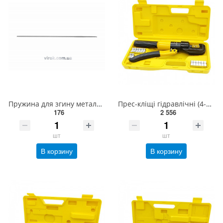
Пружина для згину металопластикових труб YATO : Ø= 16 мм внутрішня, 76 см [25] YT-21850
Прес-кліщі гідравлічні (4-70 мм ²) для опресовування кабельних наконечників та гільз HCRT0070 СТАНДА
176
2 556
шт
шт
В корзину
В корзину