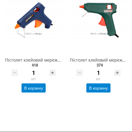
Пістолет клейовий мережевий POWER UP Ø=11 мм, P=80 Вт [6/48] 73057
Пістолет клейовий мережевий LUND Ø=11 мм, P=12 (72) Вт [12/48] 73051
418
374
шт
шт
В корзину
В корзину