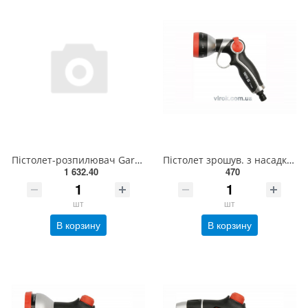
Пістолет-розпилювач Gardena Comfort з регулюванням кута розпилення (18319-20.000.00)
Пістолет зрошув. з насадкою 7-позиц. на шланг YATO: Ø=1/2" [12/48] YT-8960
1 632.40
470
шт
шт
В корзину
В корзину