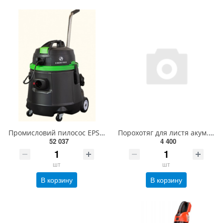
Промисловий пилосос EPS 50
Порохотяг для листя акум. YATO: 12500 об/хв, продуктивність- 8 м³/хв, збірник- 45 л(БЕЗ АКУМУЛЯТОРА)
52 037
4 400
шт
шт
В корзину
В корзину