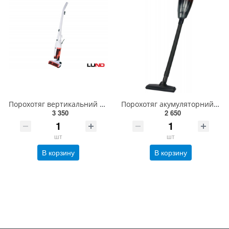
Порохотяг вертикальний мережевий LUND : 800 Вт, збірник- 1.5 л, кабель- 4.8 м [4] 67112
Порохотяг акумуляторний YATO : 18V ємність- 0,5 л, 2 подовжув. і насадки (БЕЗ АКУМУЛЯТОРА) YT-85680
3 350
2 650
шт
шт
В корзину
В корзину