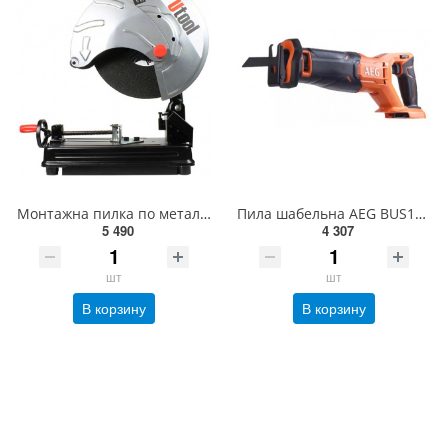
Монтажна пилка по металу UCS-14
Пила шабельна AEG BUS18C2-0 18В, 0-300х/хв, 28,5мм, 255мм/20мм, 2,3кг (, 4935478942)
5 490
4 307
шт
шт
В корзину
В корзину