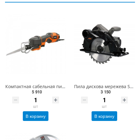
Компактная сабельная пила AEG US 400 XE 4935411814
Пила дискова мережева STHOR : P= 1400 Вт, Ø= 185/20 мм, глибина різу- 65 мм, 4800 об/хв [4] 79257
5 910
3 150
шт
шт
В корзину
В корзину