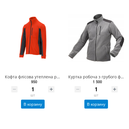
Кофта флісова утеплена робоча з поліестеру YATO розмір M, червоно-чорна, 3 кишені [10] YT-79201
Куртка робоча з грубого фліса YATO, XL, сіра, 3 кишені, зміцнювальні нашивки, 100% поліестер [10] YT
950
1 500
шт
шт
В корзину
В корзину