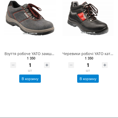
Взуття робоче YATO замшеве, розм. 39(DW) YT-80572
Черевики робочі YATO категорія S3, розм. 46(DW) YT-80801
1 350
1 350
шт
шт
В корзину
В корзину