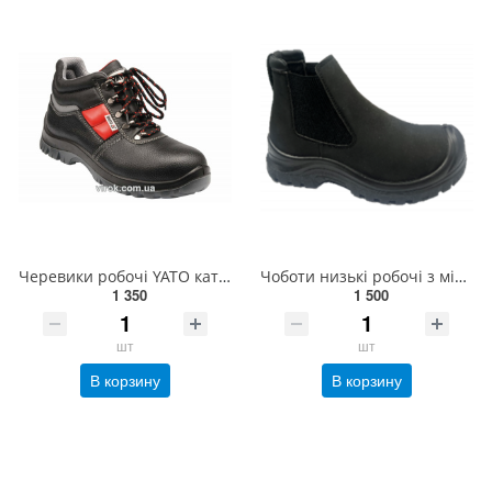
Черевики робочі YATO категорія S3, розм. 46(DW) YT-80801
Чоботи низькі робочі з мікрофібрової замшевої шкіри YATO CHELSEA розм. 42, з поліуретановою підошвою
1 350
1 500
шт
шт
В корзину
В корзину