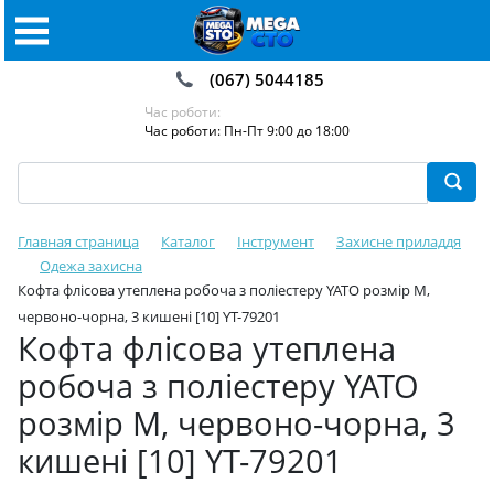
(067) 5044185
Час роботи:
Час роботи: Пн-Пт 9:00 до 18:00
Главная страница
Каталог
Інструмент
Захисне приладдя
Одежа захисна
Кофта флісова утеплена робоча з поліестеру YATO розмір M,
червоно-чорна, 3 кишені [10] YT-79201
Кофта флісова утеплена
робоча з поліестеру YATO
розмір M, червоно-чорна, 3
кишені [10] YT-79201