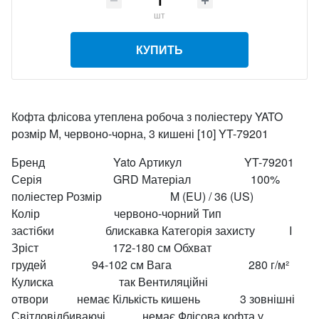
шт
КУПИТЬ
Кофта флісова утеплена робоча з поліестеру YATO
розмір M, червоно-чорна, 3 кишені [10] YT-79201
Бренд Yato Артикул YT-79201
Серія GRD Матеріал 100%
поліестер Розмір M (EU) / 36 (US)
Колір червоно-чорний Тип
застібки блискавка Категорія захисту I
Зріст 172-180 см Обхват
грудей 94-102 см Вага 280 г/м²
Кулиска так Вентиляційні
отвори немає Кількість кишень 3 зовнішні
Світловідбиваючі немає Флісова кофта у