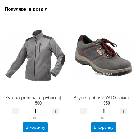
Популярні в розділі
Куртка робоча з грубого фліса YATO, XL, сіра, 3 кишені, зміцнювальні нашивки, 100% поліестер [10] YT
Взуття робоче YATO замшеве, розм. 39(DW) YT-80572
1 500
1 350
шт
шт
В корзину
В корзину