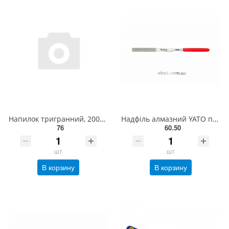
Напилок тригранний, 200мм TSF0200 СТАНДАРТ
Надфіль алмазний YATO плоский, l= 160/50 мм, b= 4 мм [80/800] YT-6147
76
60.50
шт
шт
В корзину
В корзину