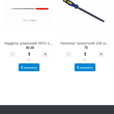
Надфіль алмазний YATO круглий, l= 160/50 мм, Ø= 4 мм [80/800] YT-6149
Напилок трикутний 200 мм СТАНДАРТ TSF0200
60.50
76
шт
шт
В корзину
В корзину