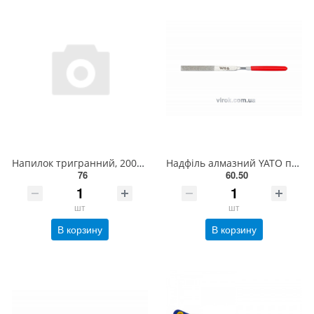
Напилок тригранний, 200мм TSF0200 СТАНДАРТ
Надфіль алмазний YATO плоский, l= 160/50 мм, b= 4 мм [80/800] YT-6147
76
60.50
шт
шт
В корзину
В корзину