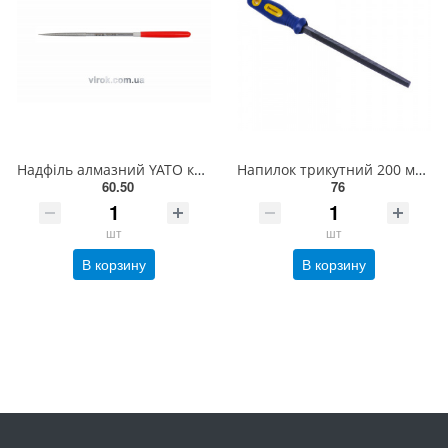
Надфіль алмазний YATO круглий, l= 160/50 мм, Ø= 4 мм [80/800] YT-6149
Напилок трикутний 200 мм СТАНДАРТ TSF0200
60.50
76
шт
шт
В корзину
В корзину