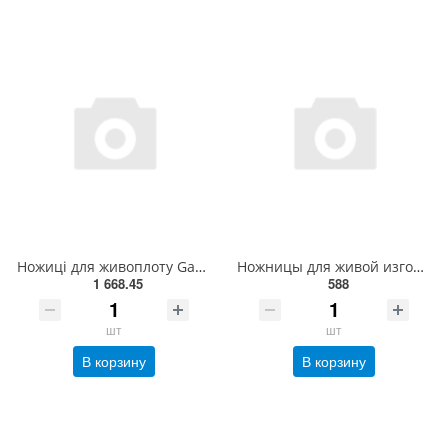
Ножиці для живоплоту Gardena PrecisionCut 12302-20.000.00
Ножницы для живой изгороди Gruntek 560 мм. - (Gruntek - 295303560)
1 668.45
588
шт
шт
В корзину
В корзину