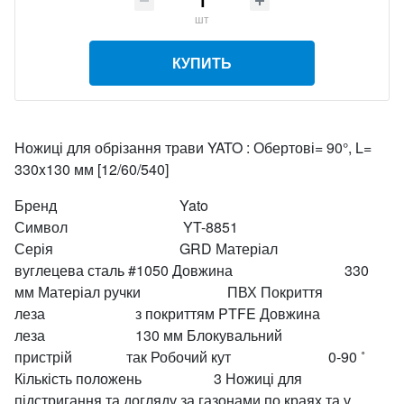
шт
КУПИТЬ
Ножиці для обрізання трави YATO : Обертові= 90°, L=
330x130 мм [12/60/540]
Бренд Yato
Символ YT-8851
Серія GRD Матеріал
вуглецева сталь #1050 Довжина 330
мм Матеріал ручки ПВХ Покриття
леза з покриттям PTFE Довжина
леза 130 мм Блокувальний
пристрій так Робочий кут 0-90 ˚
Кількість положень 3 Ножиці для
підстригання та догляду за газонами по краях та у