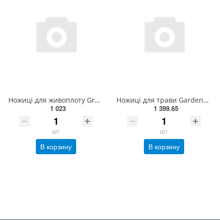
Ножиці для живоплоту Gruntek Marabu 295303660
Ножиці для трави Gardena Comfort, поворотні 8734-20(08734-20.000.00)
1 023
1 399.65
шт
шт
В корзину
В корзину