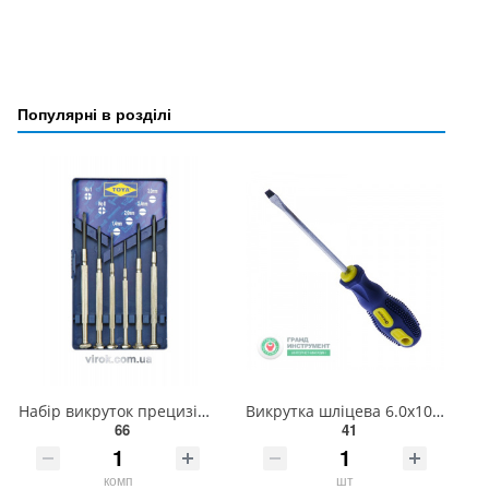
Популярні в розділі
Набір викруток прецизійних VOREL : SL. Cr-V 6 Шт. [20/100] 64310
Викрутка шліцева 6.0х100мм СТАНДАРТ SDSL0610 СТАНДАРТ
66
41
комп
шт