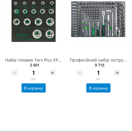
Набір головок Torx Plus EPR 1/4"&amp;3/8"&amp;1/2" 6EPR-32EPR 16ед. TOPTUL GABF1601
Професійний набір інструменту в ложементі 1/4", 1/2" 111ед. TOPTUL GEDB117
2 601
9 715
шт
шт
В корзину
В корзину