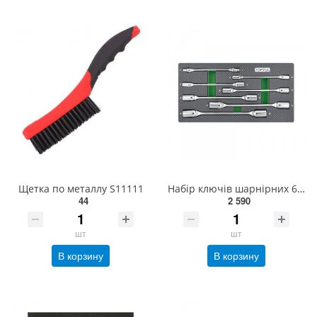
Щетка по металлу S11111
Набір ключів шарнірних 6-19 мм 7 од. (в ложементі, тип А) TOPTUL GEA0703
44
2 590
шт
шт
В корзину
В корзину