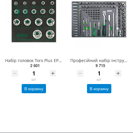
Набір головок Torx Plus EPR 1/4"&amp;3/8"&amp;1/2" 6EPR-32EPR 16ед. TOPTUL GABF1601
Професійний набір інструменту в ложементі 1/4", 1/2" 111ед. TOPTUL GEDB117
2 601
9 715
шт
шт
В корзину
В корзину