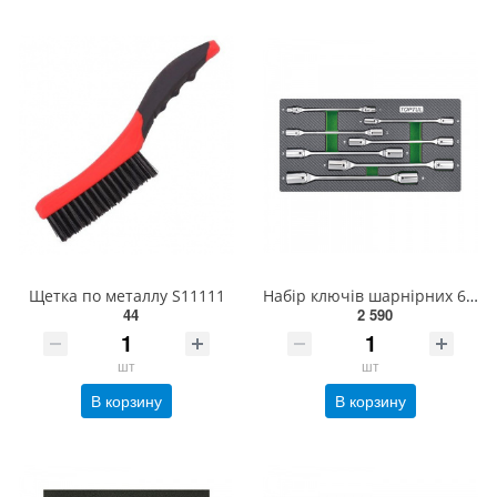
Щетка по металлу S11111
Набір ключів шарнірних 6-19 мм 7 од. (в ложементі, тип А) TOPTUL GEA0703
44
2 590
шт
шт
В корзину
В корзину