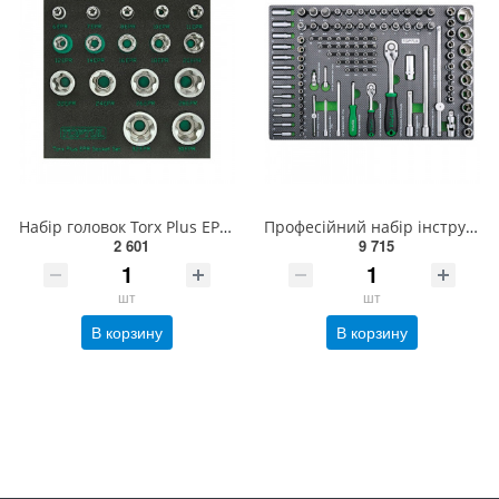
Набір головок Torx Plus EPR 1/4"&amp;3/8"&amp;1/2" 6EPR-32EPR 16ед. TOPTUL GABF1601
Професійний набір інструменту в ложементі 1/4", 1/2" 111ед. TOPTUL GEDB117
2 601
9 715
шт
шт
В корзину
В корзину