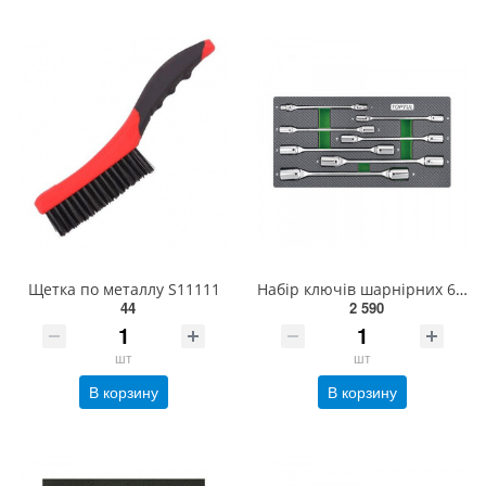
Щетка по металлу S11111
Набір ключів шарнірних 6-19 мм 7 од. (в ложементі, тип А) TOPTUL GEA0703
44
2 590
шт
шт
В корзину
В корзину