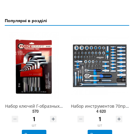
Популярні в розділі
Набор ключей Г-образных 6-гранных, 13 предметов (2, 2.5, 3-8, 10, 12, 14, 17, 19мм), в блистере FORC
Набор инструментов 70пр. (ложемент) Forsage F-K4701
570
4 620
шт
шт