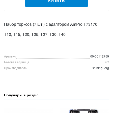
КУПИТЬ
Набор торксов (7 шт.) с адаптором AmPro T73170
T10, T15, T20, T25, T27, T30, T40
Артикул
00-00112759
Базовая единица
шт
Производитель
ShiningBerg
Популярні в розділі