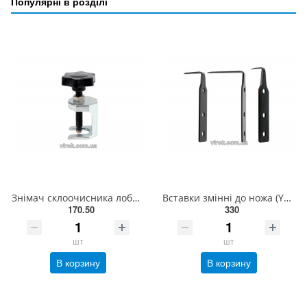
Популярні в розділі
Знімач склоочисника лобового скла YATO [20/120] YT-0846
Вставки змінні до ножа (YT-0659) YATO для демонтажу лобов. скла авто, кпл. 3 шт. [10/80] YT-06590
170.50
330
шт
шт
В корзину
В корзину