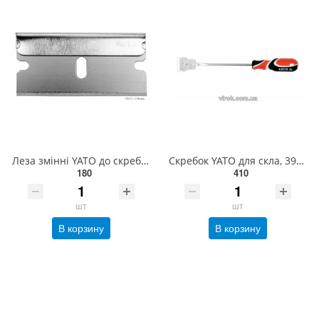
Леза змінні YATO до скребка по склі YT-1379, 19 х 39 мм, пакув. 10 шт [50] YT-13790
Скребок YATO для скла, 39х200мм [6/72] YT-1379
180
410
шт
шт
В корзину
В корзину