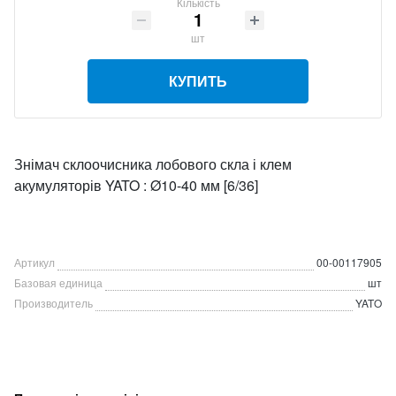
Кількість
шт
КУПИТЬ
Знімач склоочисника лобового скла і клем
акумуляторів YATO : Ø10-40 мм [6/36]
Артикул
00-00117905
Базовая единица
шт
Производитель
YATO