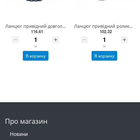
Ланцюг привідний довголанковий 2040 L = 5 м , ISO 208A Donghua
Ланцюг привідний роликовий ПР-9,525-910, ISO 06B-1(5,01м)
116.61
102.32
м
м
В корзину
В корзину
Про магазин
Новини