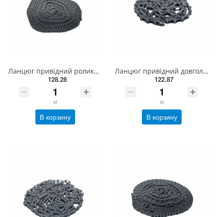
Ланцюг привідний роликовий ПР-08-460, ISO 05B-1 (5,00м)
Ланцюг привідний довголанковий 2040 L = 3 м , ISO 208A
128.28
122.87
м
м
В корзину
В корзину