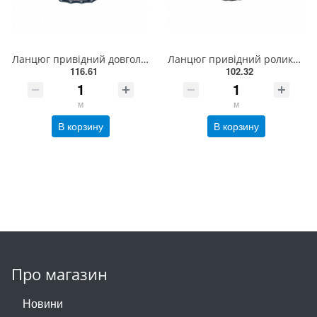
Ланцюг привідний довголанковий 2040 L = 5 м , ISO 208A Donghua
Ланцюг привідний роликовий ПР-9,525-910, ISO 06B-1(5,01м)
116.61
102.32
м
м
В корзину
В корзину
Про магазин
Новини