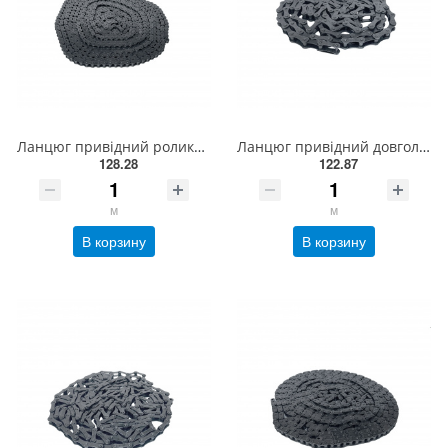
Ланцюг привідний роликовий ПР-08-460, ISO 05B-1 (5,00м)
Ланцюг привідний довголанковий 2040 L = 3 м , ISO 208A
128.28
122.87
м
м
В корзину
В корзину