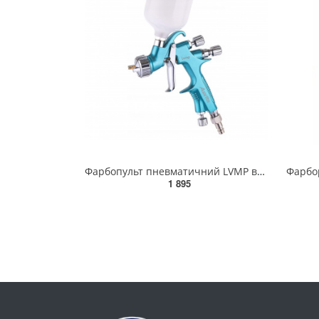
Фарбопульт пневматичний LVMP верх.пласт.бачок 250 мл, 1,2 мм AUARITA NOVA-LIGHT-1.2
1 895