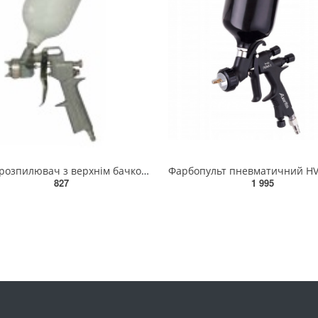
Фарборозпилювач з верхнім бачком 0,5л еко; Ø1,5 мм; 200 л/хв., 3 бар.; з'єднання за допомогою гвинта
827
1 995