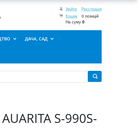
Увійти
Реєстрація
Кошик
0 позицій
0
На суму
0
ЦТВО
ДАЧА, САД
 AUARITA S-990S-