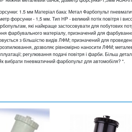
р форсунки: 1.5 мм Матеріал бака: Метал Фарбопульт пневмат
етр форсунки - 1,5 мм. Тип HP - великий потік повітря і вис
арбопультам, які найкраще застосовувати для побутових пот
ення фарбувального матеріалу, призначений для фарбуванн
осовується з більшістю видів ЛФМ; призначений для проведе
 розпилювання, дозволяє рівномірно наносити ЛФМ; метале
ксплуатації; регулювання подачі повітря і фарби. Більш дета
 Як вибрати пневматичний фарбопульт для автомобіля? ".