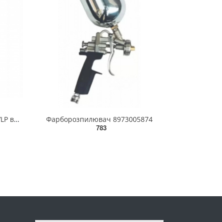
Фарбопульт пневматичний HVLP верх.пласт.бачок 600 мл, форсунка-1,8 мм AUARITA NOVA-1.8
Фарборозпилювач 8973005874
783