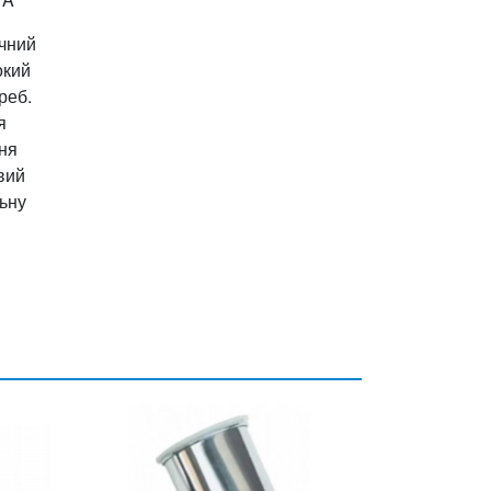
ичний
окий
реб.
я
ння
вий
льну