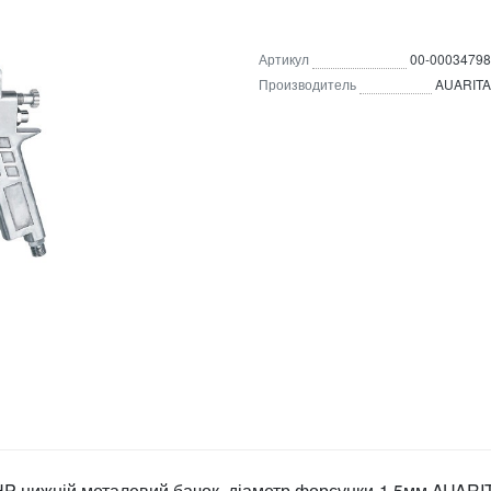
Артикул
00-00034798
Производитель
AUARITA
P нижній металевий бачок, діаметр форсунки-1,5мм AUARI