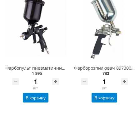
Фарбопульт пневматичний HVLP верх.пласт.бачок 600 мл, форсунка-1,8 мм AUARITA NOVA-1.8
Фарборозпилювач 8973005874
1 995
783
шт
шт
В корзину
В корзину