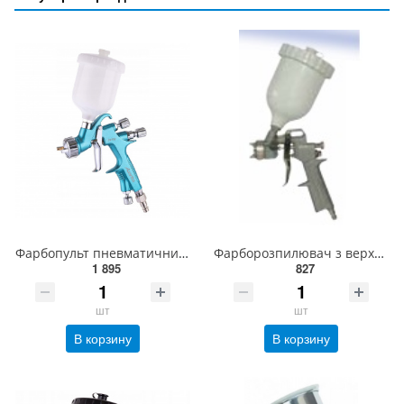
Фарбопульт пневматичний LVMP верх.пласт.бачок 250 мл, 1,2 мм AUARITA NOVA-LIGHT-1.2
Фарборозпилювач з верхнім бачком 0,5л еко; Ø1,5 мм; 200 л/хв., 3 бар.; з'єднання за допомогою гвинта
1 895
827
шт
шт
В корзину
В корзину