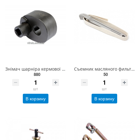
Знімач шарніра кермової рейки YATO Ø= 35-42 мм, квадратний привід- 1/2" [25] YT-06160
Съемник масляного фильтра ленточный 12-300мм (длина ленты-700мм) ROCKFORCE RF-61912
880
50
шт
шт
В корзину
В корзину