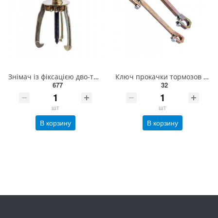
Знімач із фіксацією дво-тризахопний (150-200 мм) СТАНДАРТ SK23L6
Ключ прокачки тормозов зажимной 7х9 мм (Харьков) ПР0709Х
677
32
шт
шт
В корзину
В корзину