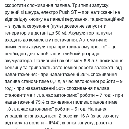
скоротити споживання палива. Три типи запуску:
ручний зі шнура, електро Push ST – при натисканні на
відповідну кнопку на панелі керування, та дистанційний
– з пульта керування (пульт дозволяє запустити
генератор з відстані до 50 м). Акумулятор та пульт
входять до комплекту постачання. Автоматичне
вимкнення акумулятора при тривалому простої – це
необхідно для запобігання глибокій розрядці
акумулятора. Паливний бак об'ємом 6,8 л. Споживання
бензину та тривалість автономної роботи залежать від
навантаження: - при навантаженні 25% споживання
палива становитиме 0,7 л, а час автономної роботи – 9
год; - при навантаженні 50% споживання палива
становитиме 1 л, а час автономної роботи – 7 год; - при
навантаженні 75% споживання палива становитиме
1,3 л, а час автономної роботи – 5 год. На панелі
управління знаходяться: 2 розетки 16 А (клас захисту
від пилу та вологи – IP44); кнопка запуску, розетка