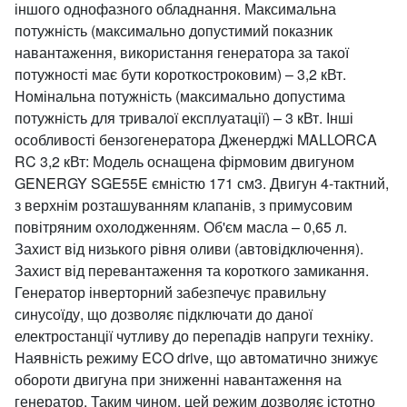
іншого однофазного обладнання. Максимальна
потужність (максимально допустимий показник
навантаження, використання генератора за такої
потужності має бути короткостроковим) – 3,2 кВт.
Номінальна потужність (максимально допустима
потужність для тривалої експлуатації) – 3 кВт. Інші
особливості бензогенератора Дженерджі MALLORCA
RC 3,2 кВт: Модель оснащена фірмовим двигуном
GENERGY SGE55E ємністю 171 см3. Двигун 4-тактний,
з верхнім розташуванням клапанів, з примусовим
повітряним охолодженням. Об'єм масла – 0,65 л.
Захист від низького рівня оливи (автовідключення).
Захист від перевантаження та короткого замикання.
Генератор інверторний забезпечує правильну
синусоїду, що дозволяє підключати до даної
електростанції чутливу до перепадів напруги техніку.
Наявність режиму ECO drive, що автоматично знижує
обороти двигуна при зниженні навантаження на
генератор. Таким чином, цей режим дозволяє істотно