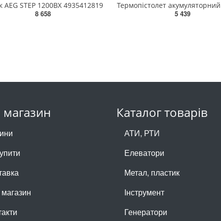
к AEG STEP 1200BX 4935412819
8 658
5 439
 магазин
Каталог товарів
ини
АТИ, РТИ
купити
Елеватори
тавка
Метал, пластик
 магазин
Інструмент
такти
Генератори