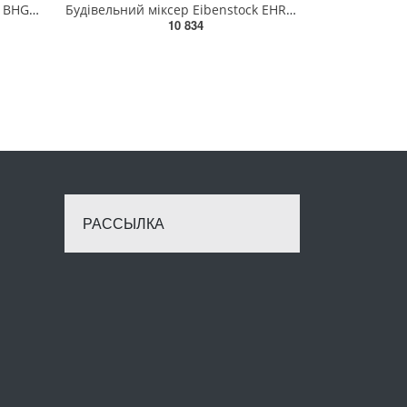
Термопістолет акумуляторний BHG18-0 AEG, 169.9л/хв, 482⁰С (Techtronic Industries (DIS) GmbH, 4935480
Будівельний міксер Eibenstock EHR 20.1 L SET (07701000)
10 834
РАССЫЛКА