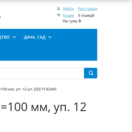
Увійти
Реєстрація
Кошик
0 позицій
0
На суму
0
ЦТВО
ДАЧА, САД
100 мм, уп. 12 шт. [50] YT-82445
L=100 мм, уп. 12