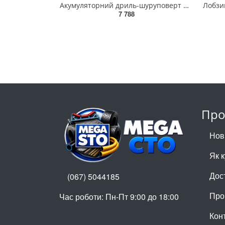
Акумуляторний дриль-шуруповерт BBS12C2LI-202BKIT3
Лобзи
7 788
Про
Нов
Як 
Дос
(067) 5044185
Про
Час роботи: Пн-Пт 9:00 до 18:00
Кон