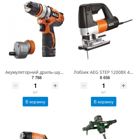
Акумуляторний дриль-шуруповерт BBS12C2LI-202BKIT3
Лобзик AEG STEP 1200BX 4935412819
7 788
8 658
шт
шт
В корзину
В корзину