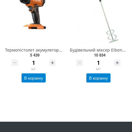
Термопістолет акумуляторний BHG18-0 AEG, 169.9л/хв, 482⁰С (Techtronic Industries (DIS) GmbH, 4935480
Будівельний міксер Eibenstock EHR 20.1 L SET (07701000)
5 439
10 834
шт
шт
В корзину
В корзину