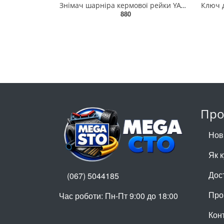
Знімач шарніра кермової рейки YATO Ø= 35-42 мм, квадратний привід- 1/2" [25] YT-06160
880
Про
Нов
Як 
Дос
(067) 5044185
Про
Час роботи: Пн-Пт 9:00 до 18:00
Кон