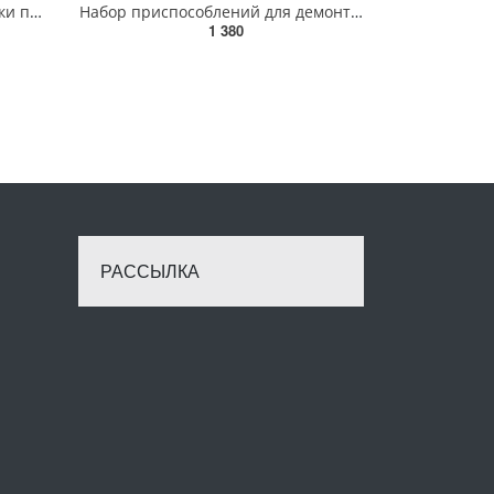
Кліщі для обтискання і зачистки проводів YATO, L=220 мм [5/30] YT-2250
Набор приспособлений для демонтажа водяного насоса 4 предмета (VAG 2.5 TDI) , в кейсе ROCKFORCE RF-4
1 380
РАССЫЛКА