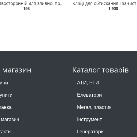
Ключ двосторонній для зливної пробки YATO : квадрат- 8 x 10 мм [6/36] YT-05995
198
1 900
 магазин
Каталог товарів
ини
АТИ, РТИ
купити
Елеватори
тавка
Метал, пластик
 магазин
Інструмент
такти
Генератори