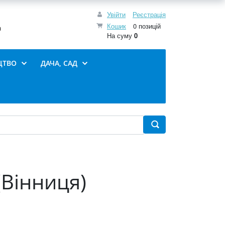
Увійти
Реєстрація
Кошик
0 позицій
0
На суму
0
ЦТВО
ДАЧА, САД
(Вінниця)