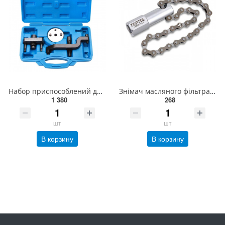
Набор приспособлений для демонтажа водяного насоса 4 предмета (VAG 2.5 TDI) , в кейсе ROCKFORCE RF-4
Знімач масляного фільтра ланцюгової TOPTUL d120 мм JDDA1612
1 380
268
шт
шт
В корзину
В корзину