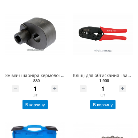
Знімач шарніра кермової рейки YATO Ø= 35-42 мм, квадратний привід- 1/2" [25] YT-06160
Кліщі для обтискання і зачистки проводів YATO, L=220 мм [5/30] YT-2250
880
1 900
шт
шт
В корзину
В корзину