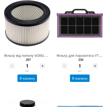
Фільтр від попелу VOREL Ø= 15.5/11.2 см, h= 9 см, для порохотягів 72928, 72930 [40] 72931
Фільтр для порохотяга YT-85715 YATO з губки [100] YT-85743
297
230
шт
шт
В корзину
В корзину