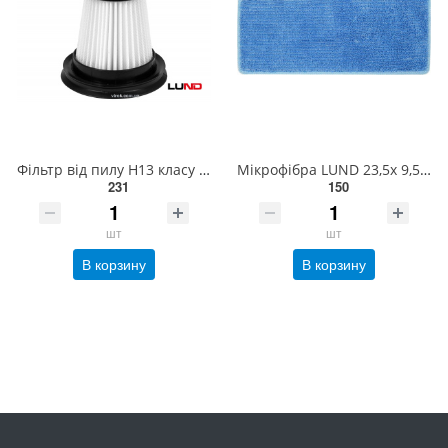
Фільтр від пилу Н13 класу LUND до порохотягів 67111 [200] 67116
Мікрофібра LUND 23,5х 9,5 см до порохотяга 67121 [300] 67124
231
150
шт
шт
В корзину
В корзину