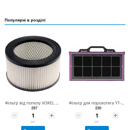
Популярні в розділі
Фільтр від попелу VOREL Ø= 15.5/11.2 см, h= 9 см, для порохотягів 72928, 72930 [40] 72931
Фільтр для порохотяга YT-85715 YATO з губки [100] YT-85743
297
230
шт
шт