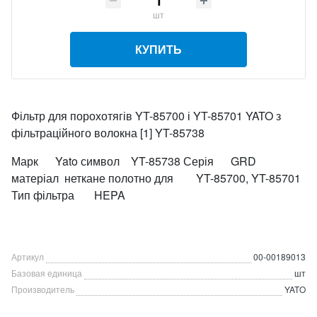
шт
КУПИТЬ
Фільтр для порохотягів YT-85700 і YT-85701 YATO з
фільтраційного волокна [1] YT-85738
Марк Yato символ YT-85738 Серія GRD
матеріал неткане полотно для YT-85700, YT-85701
Тип фільтра HEPA
Артикул
00-00189013
Базовая единица
шт
Производитель
YATO