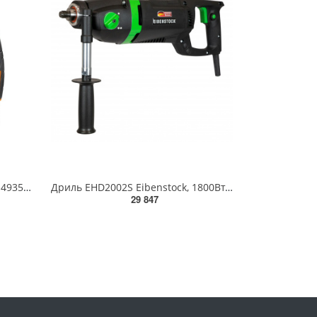
Ударная дрель AEG SBE 630RV 4935459406
Дриль EHD2002S Eibenstock, 1800Вт, 230В, 1700/3000об/хв, Ø32-132мм, М18, Ø53мм, 5,9кг
29 847