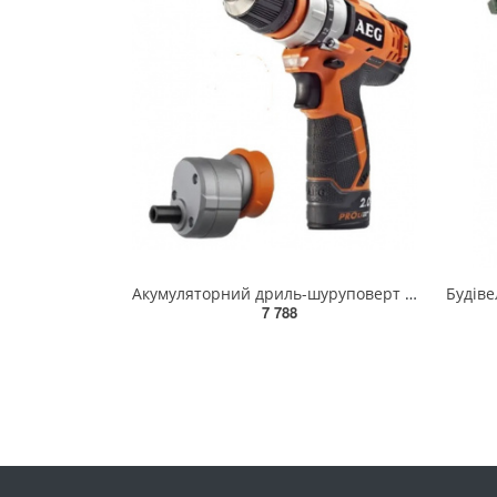
Акумуляторний дриль-шуруповерт BBS12C2LI-202BKIT3
7 788