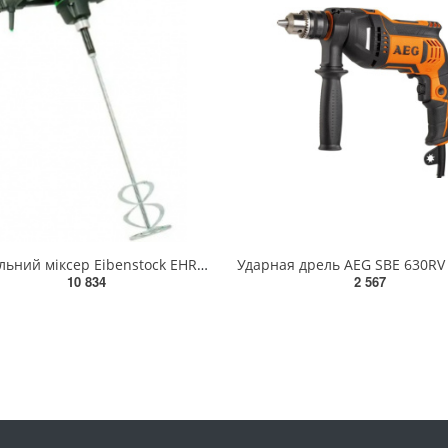
Будівельний міксер Eibenstock EHR 20.1 L SET (07701000)
10 834
2 567