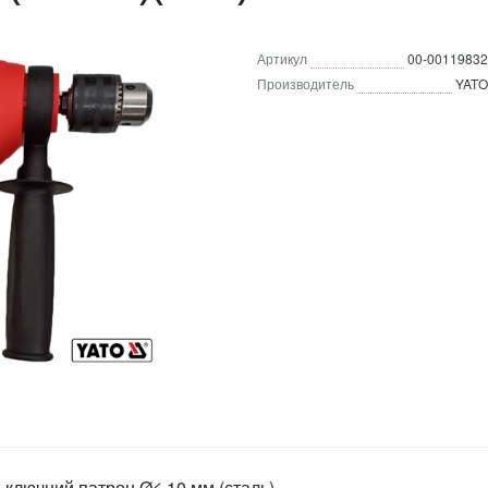
Артикул
00-00119832
Производитель
YATO
 ключний патрон Ø≤ 10 мм (сталь)