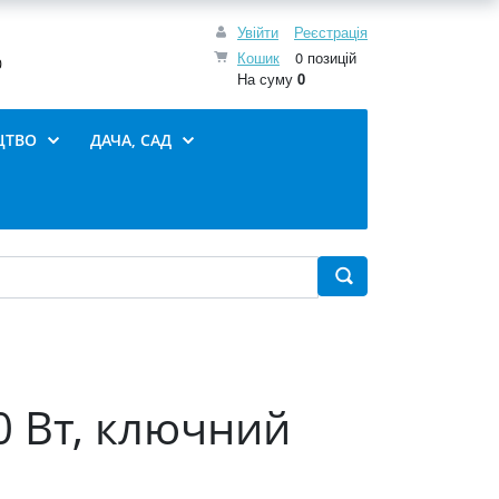
Увійти
Реєстрація
Кошик
0 позицій
0
На суму
0
ЦТВО
ДАЧА, САД
0 Вт, ключний