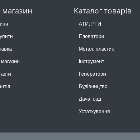
 магазин
Каталог товарів
ини
АТИ, РТИ
купити
Елеватори
тавка
Метал, пластик
 магазин
Інструмент
такти
Генератори
антія
Будівництво
Дача, сад
Устаткування