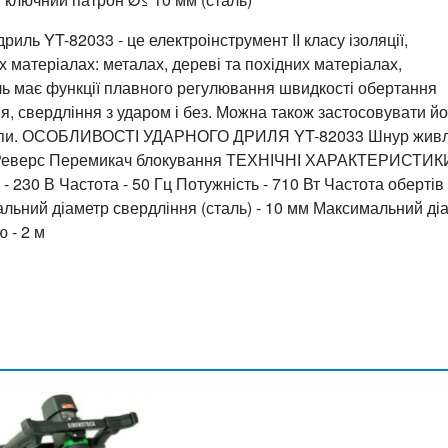
 YT-82033 - це електроінструмент II класу ізоляції,
х матеріалах: металах, дереві та похідних матеріалах,
иль має функції плавного регулювання швидкості обертання
 свердління з ударом і без. Можна також застосовувати йо
шурупи. ОСОБЛИВОСТІ УДАРНОГО ДРИЛЯ YT-82033 Шнур жив
ка Реверс Перемикач блокування ТЕХНІЧНІ ХАРАКТЕРИСТИК
0 В Частота - 50 Гц Потужність - 710 Вт Частота обертів -
альний діаметр свердління (сталь) - 10 мм Максимальний ді
 - 2 м