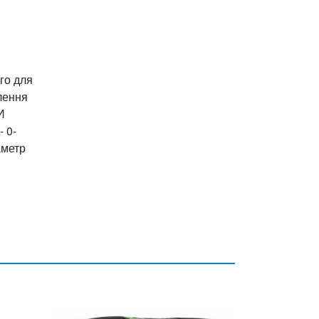
го для
лення
И
 0-
аметр