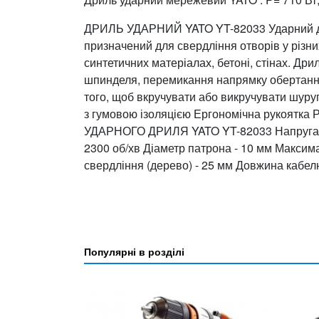
ДРИЛЬ УДАРНИЙ YATO YT-82033 Ударний дриль
призначений для свердління отворів у різни
синтетичних матеріалах, бетоні, стінах. Др
шпинделя, перемикання напрямку обертання,
того, щоб вкручувати або викручувати 
з гумовою ізоляцією Ергономічна рукоят
УДАРНОГО ДРИЛЯ YATO YT-82033 Напруга - 23
2300 об/хв Діаметр патрона - 10 мм Максим
свердління (дерево) - 25 мм Довжина кабелю
Популярні в розділі