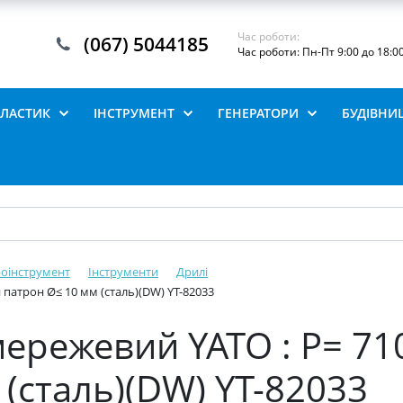
Час роботи:
(067) 5044185
Час роботи: Пн-Пт 9:00 до 18:0
ПЛАСТИК
ІНСТРУМЕНТ
ГЕНЕРАТОРИ
БУДІВНИ
роінструмент
Інструменти
Дрилі
 патрон Ø≤ 10 мм (сталь)(DW) YT-82033
ережевий YATO : P= 71
(сталь)(DW) YT-82033