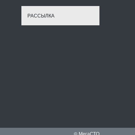
РАССЫЛКА
© МегаСТО