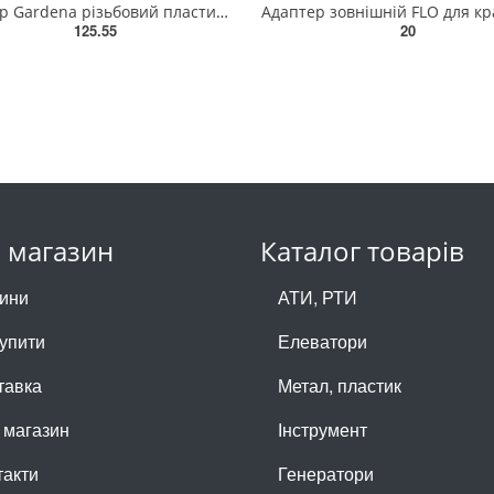
Штуцер Gardena різьбовий пластиковий 1/2"(18220-29.000.00)
125.55
20
 магазин
Каталог товарів
ини
АТИ, РТИ
купити
Елеватори
тавка
Метал, пластик
 магазин
Інструмент
такти
Генератори