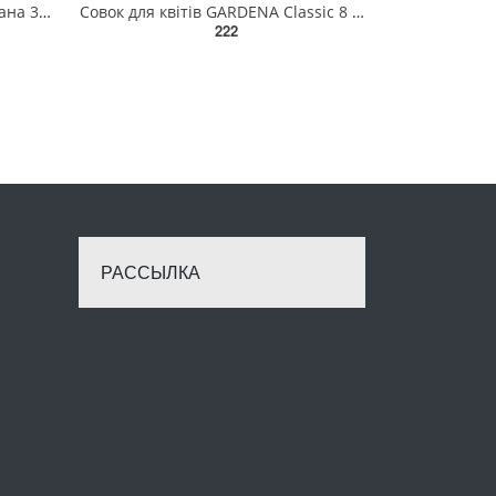
Адаптер зовнішній FLO для крана 3/4" /ABS/ [250] 89235
Совок для квітів GARDENA Classic 8 см(08950-20.000.00)
222
РАССЫЛКА