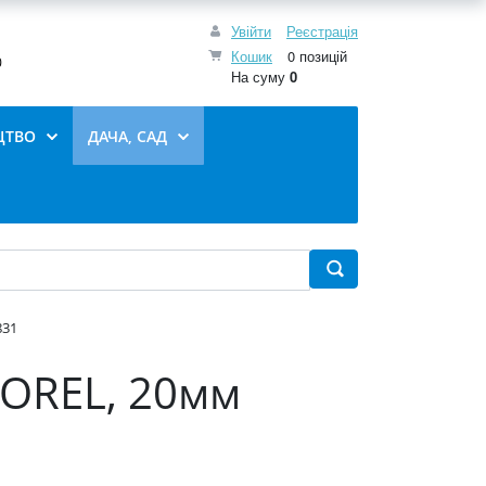
Увійти
Реєстрація
Кошик
0 позицій
0
На суму
0
ЦТВО
ДАЧА, САД
831
OREL, 20мм