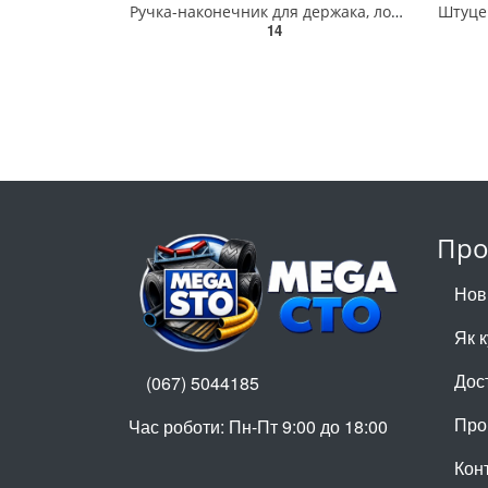
Ручка-наконечник для держака, лопати, діаметр 30 мм, пластмасова Україна 15V501
14
Про
Нов
Як 
Дос
(067) 5044185
Про
Час роботи: Пн-Пт 9:00 до 18:00
Кон