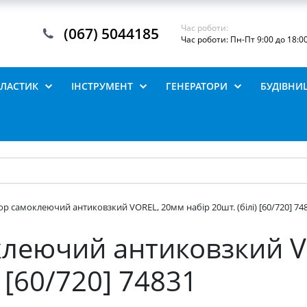
Час роботи:
(067) 5044185
Час роботи: Пн-Пт 9:00 до 18:0
ПЛАСТИК
ІНСТРУМЕНТ
ГЕНЕРАТОРИ
БУДІВНИ
р самоклеючий антиковзкий VOREL, 20мм набір 20шт. (білі) [60/720] 74
клеючий антиковзкий V
) [60/720] 74831