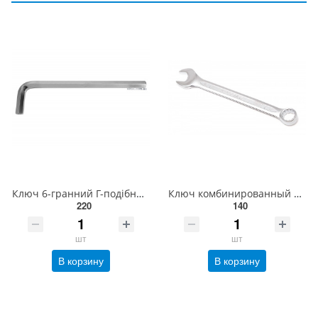
Ключ 6-гранний Г-подібний 2-сторонній YATO Cr-V, М 14 мм, 56 х 236 мм [25/50] YT-05444
Ключ комбинированный 25мм ROCKFORCE RF-75525
220
140
шт
шт
В корзину
В корзину