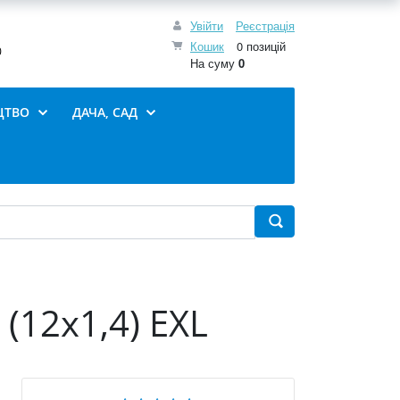
Увійти
Реєстрація
Кошик
0 позицій
0
На суму
0
ЦТВО
ДАЧА, САД
(12х1,4) EXL