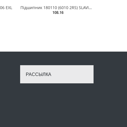
06 EXL
Підшипник 180110 (6010 2RS) SLAVIA (Словаччина)
108.16
РАССЫЛКА